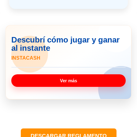
Descubrí cómo jugar y ganar
al instante
INSTACASH
Ver más
DESCARGAR REGLAMENTO