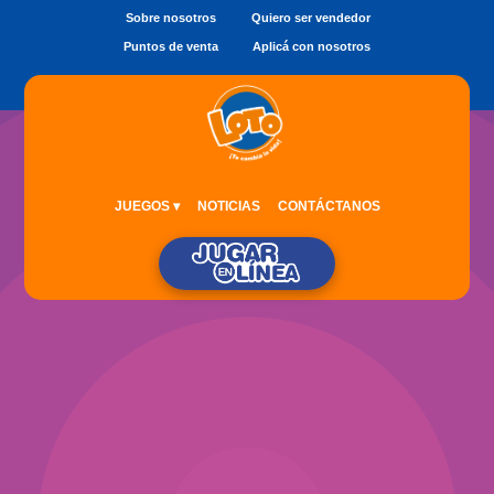
Sobre nosotros
Quiero ser vendedor
Puntos de venta
Aplicá con nosotros
JUEGOS ▾
NOTICIAS
CONTÁCTANOS