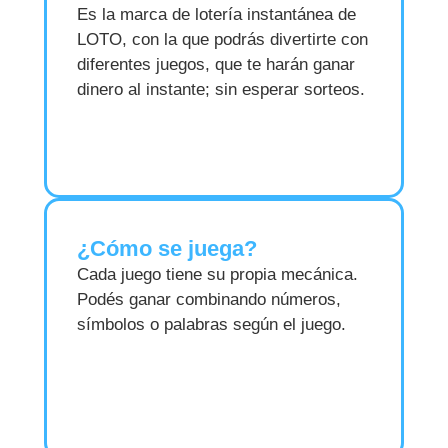
Es la marca de lotería instantánea de
LOTO, con la que podrás divertirte con
diferentes juegos, que te harán ganar
dinero al instante; sin esperar sorteos.
¿Cómo se juega?
Cada juego tiene su propia mecánica.
Podés ganar combinando números,
símbolos o palabras según el juego.