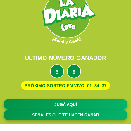
ÚLTIMO NÚMERO GANADOR
5
8
PRÓXIMO SORTEO EN VIVO:
01
:
34
:
37
JUGÁ AQUÍ
SEÑALES QUE TE HACEN GANAR