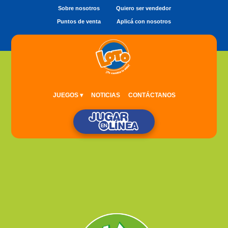
Sobre nosotros
Quiero ser vendedor
Puntos de venta
Aplicá con nosotros
JUEGOS ▾
NOTICIAS
CONTÁCTANOS