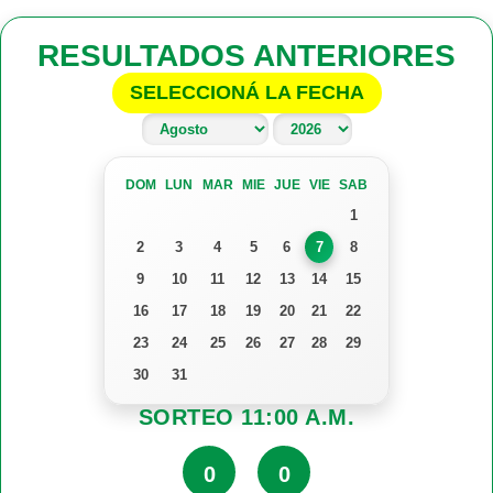
RESULTADOS ANTERIORES
SELECCIONÁ LA FECHA
DOM
LUN
MAR
MIE
JUE
VIE
SAB
1
2
3
4
5
6
7
8
9
10
11
12
13
14
15
16
17
18
19
20
21
22
23
24
25
26
27
28
29
30
31
SORTEO 11:00 A.M.
0
0