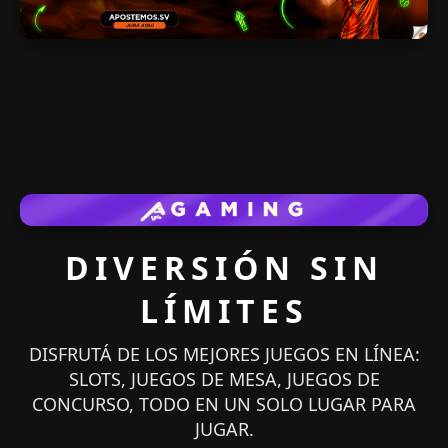
DIVERSIÓN SIN
LÍMITES
DISFRUTÁ DE LOS MEJORES JUEGOS EN LÍNEA:
SLOTS, JUEGOS DE MESA, JUEGOS DE
CONCURSO, TODO EN UN SOLO LUGAR PARA
JUGAR.