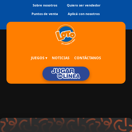
Sobre nosotros
Quiero ser vendedor
Puntos de venta
Aplicá con nosotros
JUEGOS ▾
NOTICIAS
CONTÁCTANOS