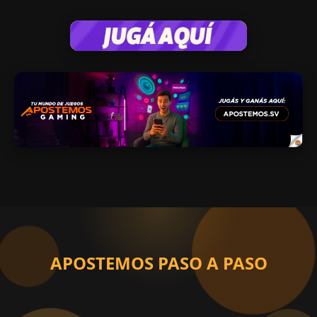
APOSTEMOS PASO A PASO