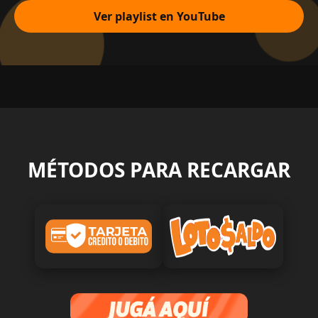
Ver playlist en YouTube
MÉTODOS PARA RECARGAR